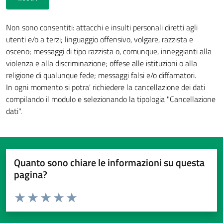
Non sono consentiti: attacchi e insulti personali diretti agli
utenti e/o a terzi; linguaggio offensivo, volgare, razzista e
osceno; messaggi di tipo razzista o, comunque, inneggianti alla
violenza e alla discriminazione; offese alle istituzioni o alla
religione di qualunque fede; messaggi falsi e/o diffamatori.
In ogni momento si potra' richiedere la cancellazione dei dati
compilando il modulo e selezionando la tipologia "Cancellazione
dati".
Quanto sono chiare le informazioni su questa
pagina?
Valuta da 1 a 5 stelle la pagina
Valuta 1 stelle su 5
Valuta 2 stelle su 5
Valuta 3 stelle su 5
Valuta 4 stelle su 5
Valuta 5 stelle su 5