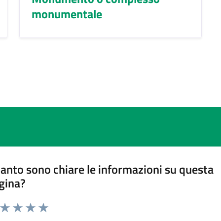
monumentale
anto sono chiare le informazioni su questa
gina?
a da 1 a 5 stelle la pagina
ta 1 stelle su 5
Valuta 2 stelle su 5
Valuta 3 stelle su 5
Valuta 4 stelle su 5
Valuta 5 stelle su 5