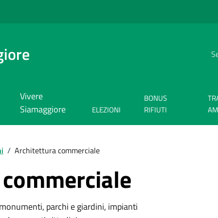
giore
Se
Vivere
BONUS
TR
Siamaggiore
ELEZIONI
RIFIUTI
AM
i
/
Architettura commerciale
a commerciale
monumenti, parchi e giardini, impianti