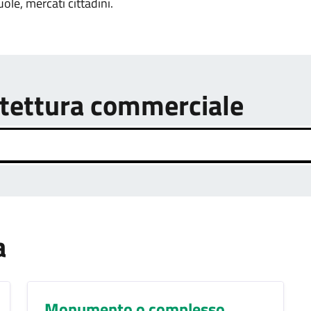
uole, mercati cittadini.
hitettura commerciale
a
Monumento o complesso