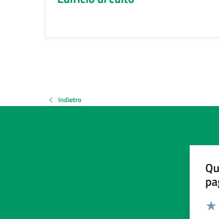
Indietro
Qu
pa
Valut
Valu