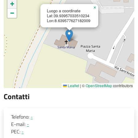
+
×
Luogo a coordinate
−
Lat:39.93957033510234
Lon:8.639577627182009
Leaflet
|
©
OpenStreetMap
contributors
Contatti
Telefono:
-
E-mail:
-
PEC:
-