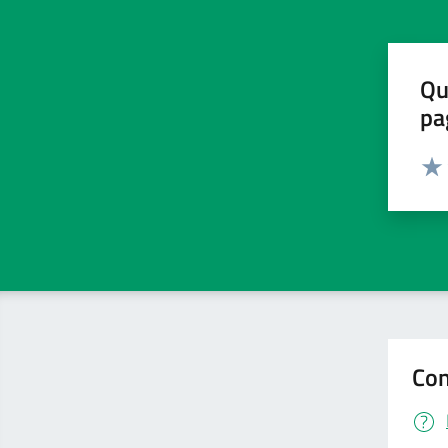
Qu
pa
Valut
Valu
Con