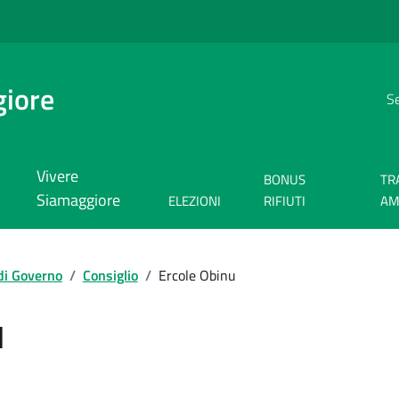
giore
Se
Vivere
BONUS
TR
Siamaggiore
ELEZIONI
RIFIUTI
AM
di Governo
/
Consiglio
/
Ercole Obinu
u