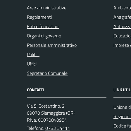
Aree amministrative
Ambient
Regolamenti
Anagrafe 
Enti e fondazioni
Autorizza
Organi di governo
Educazio
Personale amministrativo
Imprese 
Politici
Uffici
Segretario Comunale
CONTATTI
LINK UTIL
Via S. Costantino, 2
Unione di
09070 Siamaggiore (OR)
Regione
P.Iva: 00070840954
Codice fa
Telefono:
0783 34411