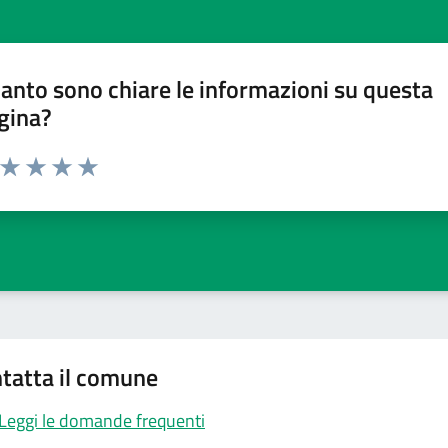
anto sono chiare le informazioni su questa
gina?
a da 1 a 5 stelle la pagina
ta 1 stelle su 5
Valuta 2 stelle su 5
Valuta 3 stelle su 5
Valuta 4 stelle su 5
Valuta 5 stelle su 5
tatta il comune
Leggi le domande frequenti