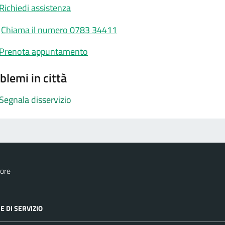
Richiedi assistenza
Chiama il numero 0783 34411
Prenota appuntamento
blemi in città
Segnala disservizio
ore
E DI SERVIZIO